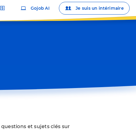
🇸
Gojob AI
Je suis un intérimaire
 questions et sujets clés sur 